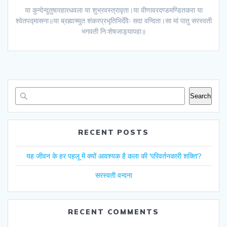
या कुन्देन्दुतुषारहारधवला या शुभ्रवस्त्रावृता।या वीणावरदण्डमण्डितकरा या
श्वेतपद्मासना॥या ब्रह्माच्युत शंकरप्रभृतिभिर्देवैः सदा वन्दिता।सा मां पातु सरस्वती
भगवती निःशेषजाड्यापहा॥
Search
RECENT POSTS
यह जीवन के हर पहलू में क्यों आवश्यक है कला की ‘परिवर्तनकारी शक्ति’?
सरस्वती वन्दना
RECENT COMMENTS